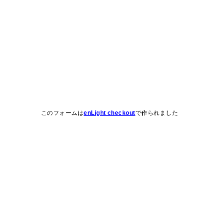
このフォームは
enLight checkout
で作られました