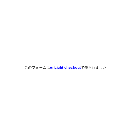
このフォームは
enLight checkout
で作られました