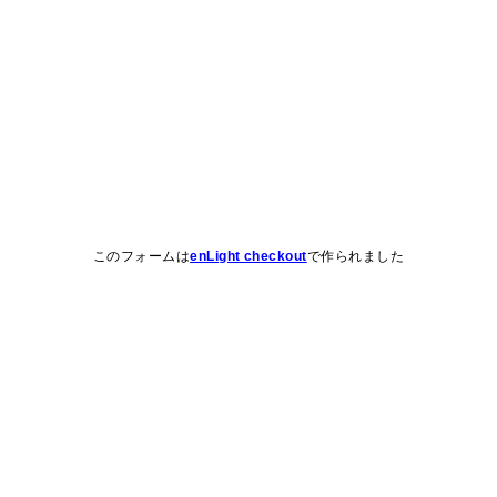
このフォームは
enLight checkout
で作られました